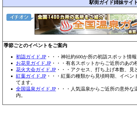
駅街ガイド姉妹サイ
季節ごとのイベントをご案内
初詣ガイド.JP
・・・神社約600か所の初詣スポット情
お花見ガイド.JP
・・・有名スポットからご近所のあの桜
花火大会ガイド.JP
・・・アクセス、打ち上げ本数、見
紅葉ガイド.JP
・・・紅葉の種類から見頃時期、イベン
てます。
全国温泉ガイド.JP
・・・人気温泉からご近所の意外な
内。