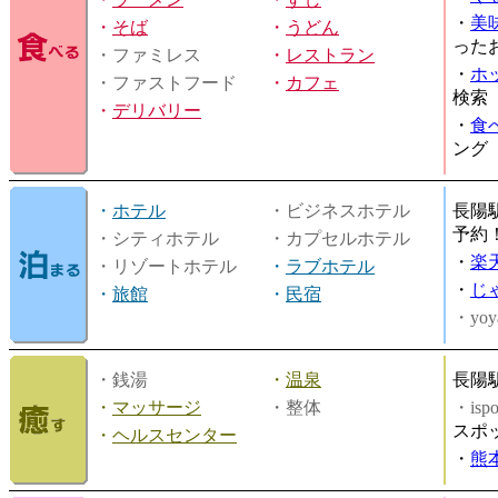
・
美
・
そば
・
うどん
った
・ファミレス
・
レストラン
・
ホ
・ファストフード
・
カフェ
検索
・
デリバリー
・
食
ング
・
ホテル
・ビジネスホテル
長陽
予約
・シティホテル
・カプセルホテル
・
楽
・リゾートホテル
・
ラブホテル
・
じ
・
旅館
・
民宿
・yoy
・銭湯
・
温泉
長陽
・
マッサージ
・整体
・is
スポ
・
ヘルスセンター
・
熊