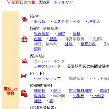
駅周辺の情報
:
居酒屋・ホテルなど
[美容]
・
美容院
・
エステティック
・
理髪店
[病院・診療所等]
・
総合病院
・
病院
・
歯科
・
内科
・
眼科
・耳鼻咽喉科
・皮膚科
・神経、精神科
・
外科
・
整形外科
・形
・
薬局
[駐車場]
・コインパーキング
・
三井のリパーク
： 長陽駅周辺の時間貸駐
[ペット]
・
ペットショップ
・動物病院
・ペット葬
[公的機関等]
・
郵便局
・
銀行
・
市区町村機関
・
図書
・
保育所
・幼稚園
・
小学校
・
中学校
・
神社
・
寺
[電話番号検索]