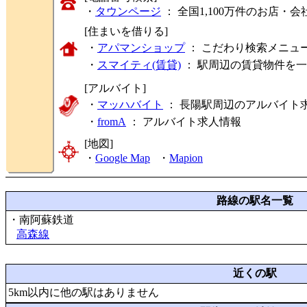
・
タウンページ
： 全国1,100万件のお店
[住まいを借りる]
・
アパマンショップ
： こだわり検索メニュ
・
スマイティ(賃貸)
： 駅周辺の賃貸物件を
[アルバイト]
・
マッハバイト
： 長陽駅周辺のアルバイト
・
fromA
：
アルバイト求人情報
[地図]
・
Google Map
・
Mapion
路線の駅名一覧
・南阿蘇鉄道
高森線
近くの駅
5km以内に他の駅はありません