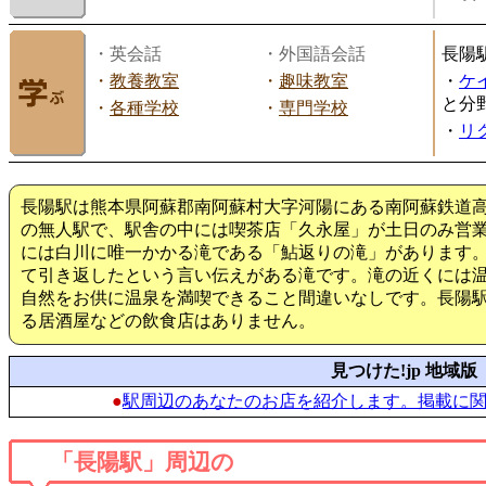
・英会話
・外国語会話
長陽
・
教養教室
・
趣味教室
・
ケ
と分
・
各種学校
・
専門学校
・
リ
長陽駅は熊本県阿蘇郡南阿蘇村大字河陽にある南阿蘇鉄道高
の無人駅で、駅舎の中には喫茶店「久永屋」が土日のみ営業
には白川に唯一かかる滝である「鮎返りの滝」があります。
て引き返したという言い伝えがある滝です。滝の近くには
自然をお供に温泉を満喫できること間違いなしです。長陽
る居酒屋などの飲食店はありません。
見つけた!jp 地域版
●
駅周辺のあなたのお店を紹介します。掲載に
「長陽駅」周辺の