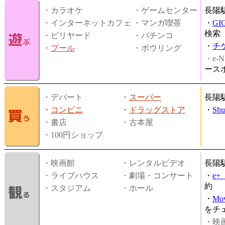
・カラオケ
・ゲームセンター
長陽
・インターネットカフェ
・マンガ喫茶
・
GI
検索
・ビリヤード
・パチンコ
・
チ
・
プール
・ボウリング
・e-N
ース
・デパート
・
スーパー
長陽
・
コンビニ
・
ドラッグストア
・
Shu
・書店
・古本屋
・100円ショップ
・映画館
・レンタルビデオ
長陽
・ライブハウス
・劇場・コンサート
・
e
約
・スタジアム
・ホール
・
Mov
をチ
・映画