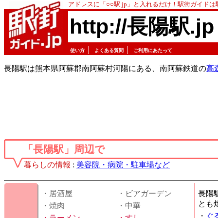
アドレスに「○○駅.jp」と入れるだけ！駅街ガイド
http://長陽駅.jp
｜
｜
使い方
よくある質問
ご利用にあたって
長陽駅は熊本県阿蘇郡南阿蘇村河陽にある、南阿蘇鉄道の
高
「長陽駅」周辺で
暮らしの情報
:
美容院・病院・駐車場など
・居酒屋
・ビアガーデン
長陽
とも
・焼肉
・中華
・
ぐ
・
ラーメン
・
すし